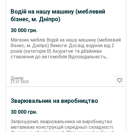
Водій на нашу машину (меблевий
бізнес, м. Дніпро)
30 000
грн.
Магазин меблів Водій на нашу машину (меблевий
бізнес, м. Дніпро) Вимоги: Досвід водіння від 2
років (категорія B) Акуратне та дбайливе
ставлення до автомобіля Відповідальність,
пунктуальність, чесність Фізична витривалість
(потрібно допомагати з заносом меблів) Досвід
або вміння збирати м які меблі (дивани - ліжка - )
Днепр
обов язково Ввічливість, охайність,
27.07.2025
комунікабельність Обов язки: Доставка меблів
клієнтам по Дніпру від Збірка м яких меблів на
місці (оплачується окремо) Занос меблів до
Зварювальник на виробництво
квартири/будинку (оплачується окремо) Участь у
навантаженні/розвантаженні Підтримання
30 000
грн.
чистоти в машині Контроль за технічним станом
авто (наше авто) Умови: Повна або часткова
Запрошуємо зварювальника на виробництво
зайнятість (домовляємось) Робота на нашому
металевих конструкцій середньої складності.
авто Гідна зарплата: ставка + оплата за складання