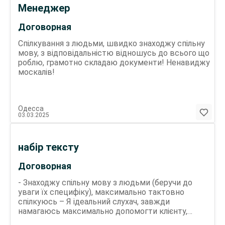
Менеджер
Договорная
Спілкування з людьми, швидко знаходжу спільну
мову, з відповідальністю відношусь до всього що
роблю, грамотно складаю документи! Ненавиджу
москалів!
Одесса
03.03.2025
набір тексту
Договорная
- Знаходжу спільну мову з людьми (беручи до
уваги їх специфіку), максимально тактовно
спілкуюсь – Я ідеальний слухач, завжди
намагаюсь максимально допомогти клієнту,
виходячи з його запиту.