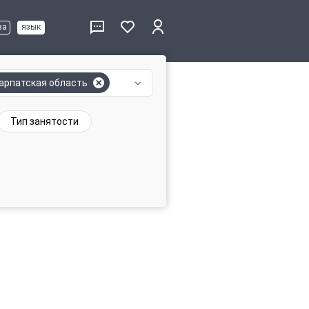
ва
язык
арпатская область
Тип занятости