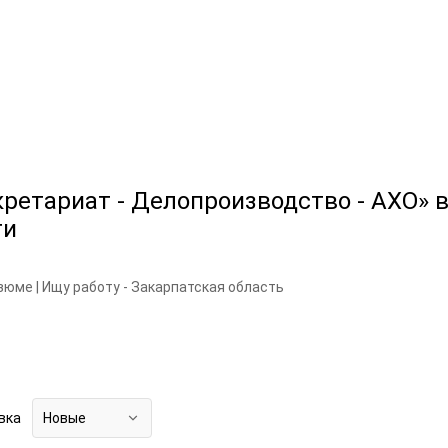
ретариат - Делопроизводство - АХО» 
ти
зюме | Ищу работу - Закарпатская область
вка
Новые