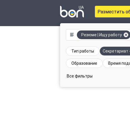
Разместить о
Резюме | Ищу работу
Тип работы
Секретариат 
Образование
Время под
Все фильтры