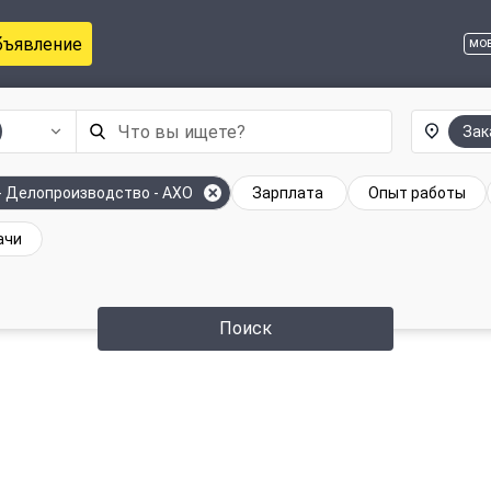
бъявление
мо
Зак
- Делопроизводство - АХО
Зарплата
Опыт работы
ачи
Поиск