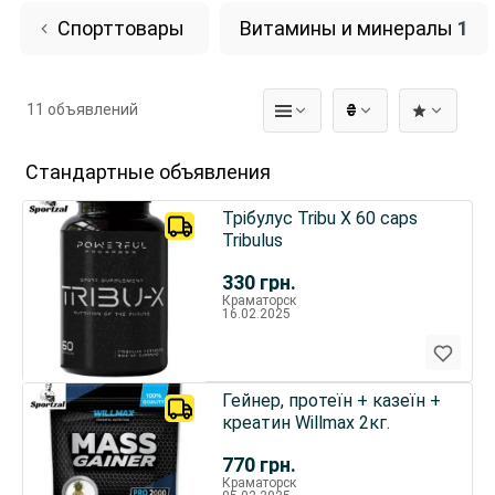
Спорттовары
Витамины и минералы
1
11 объявлений
₴
Стандартные объявления
Трібулус Tribu X 60 caps
Tribulus
330
грн.
Краматорск
16.02.2025
Гейнер, протеїн + казеїн +
креатин Willmax 2кг.
770
грн.
Краматорск