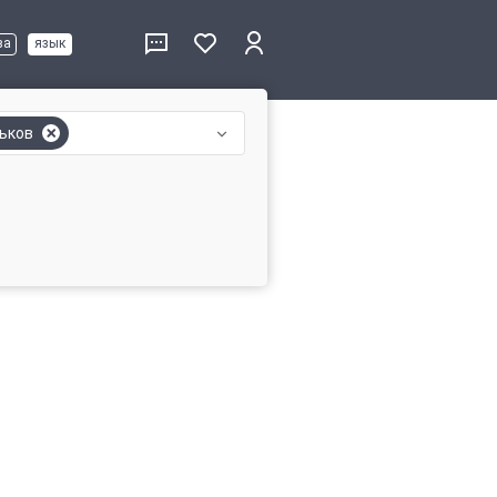
ва
язык
ьков