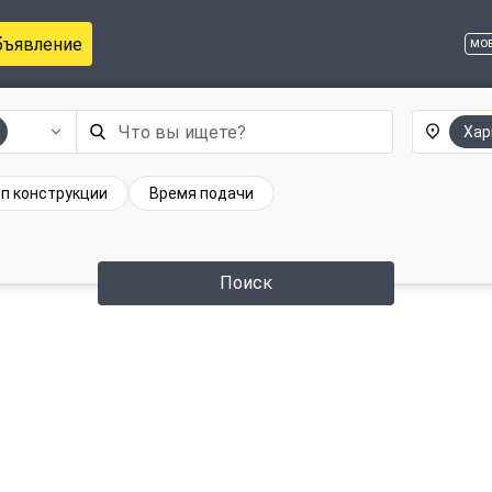
бъявление
мо
Хар
п конструкции
Время подачи
Поиск