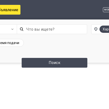
бъявление
мо
Хар
емя подачи
Поиск