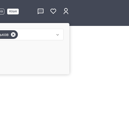
ва
язык
ьков