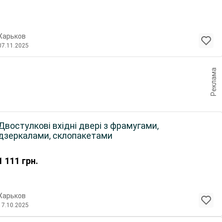
Харьков
07.11.2025
Реклама
Двостулкові вхідні двері з фрамугами,
дзеркалами, склопакетами
1 111
грн.
Харьков
17.10.2025