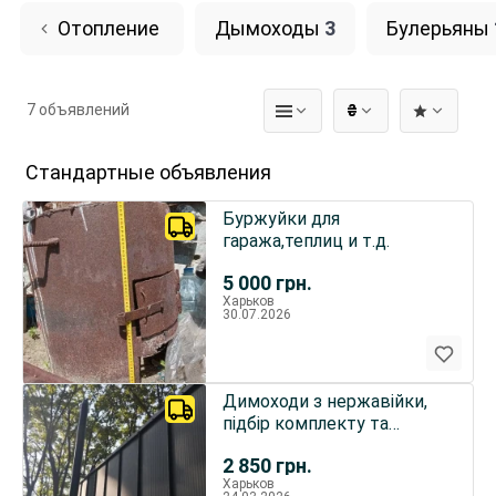
Отопление
Дымоходы
3
Булерьяны
7 объявлений
₴
Стандартные объявления
Буржуйки для
гаража,теплиц и т.д.
5 000
грн.
Харьков
30.07.2026
Димоходи з нержавійки,
підбір комплекту та
консультація
2 850
грн.
Харьков