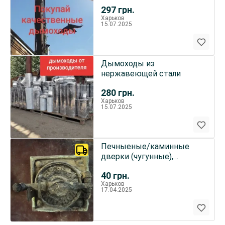
297
грн.
Харьков
15.07.2025
Дымоходы из
нержавеющей стали
280
грн.
Харьков
15.07.2025
Печныеные/каминные
дверки (чугунные),
поддувальные дверки
40
грн.
(170 x 170)
Харьков
17.04.2025