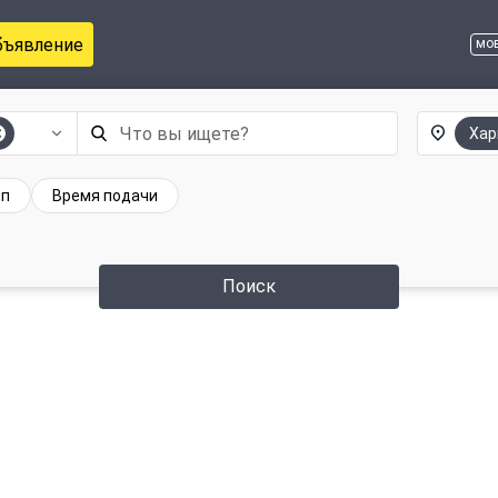
бъявление
мо
Хар
ип
Время подачи
Поиск