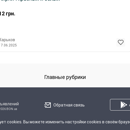
12
грн.
Харьков
17.06.2025
Главные рубрики
бъявлений
Обратная связь
2026 BON.ua
ует cookies. Вы можете изменить настройки cookies в своём брауз
Про Нас
Правила
Политика конфиденциальности
Реклама 