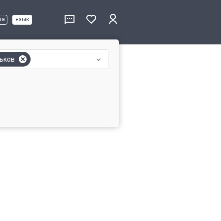
ва
язык
ьков