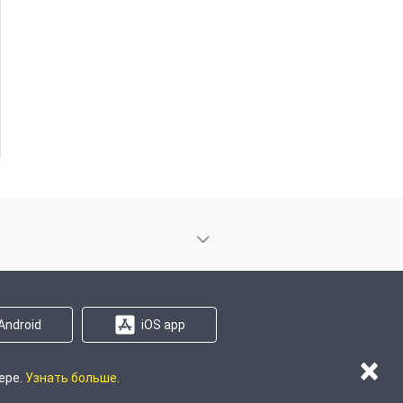
Android
iOS app
×
ере.
Узнать больше.
на сайте
Карта регионов
Карта сайта