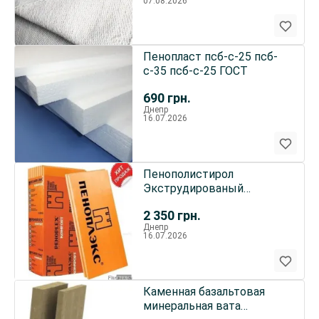
07.08.2026
Пенопласт псб-с-25 псб-
с-35 псб-с-25 ГОСТ
690
грн.
Днепр
16.07.2026
Пенополистирол
Экструдированый
Технониколь Пеноплекс
2 350
грн.
20-100мм
Днепр
16.07.2026
Каменная базальтовая
минеральная вата