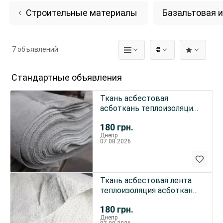
Строительные материалы
Базальтовая 
7 объявлений
₴
Стандартные объявления
Ткань асбестовая
асботкань теплоизоляция
керамическая
180
грн.
керамоткань
Днепр
07.08.2026
Ткань асбестовая лента
теплоизоляция асботкань
полотно картон шнур
180
грн.
Днепр