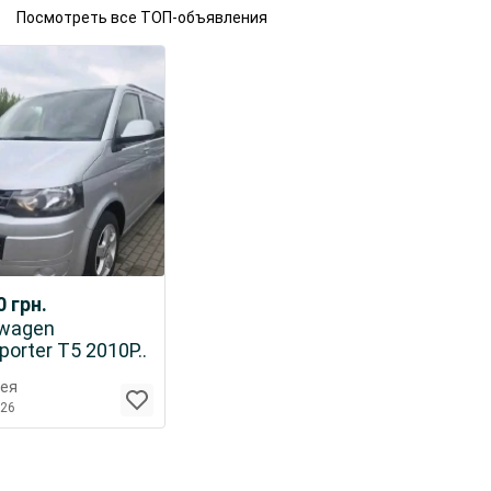
Посмотреть все ТОП-объявления
00
грн.
swagen
porter T5 2010Р..
ея
026