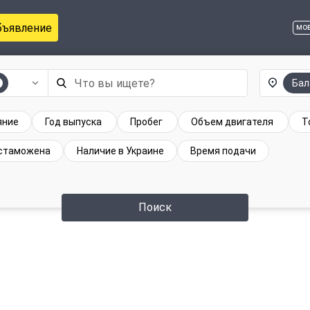
бъявление
мо
Бал
яние
Год выпуска
Пробег
Объем двигателя
Т
стаможена
Наличие в Украине
Время подачи
Поиск