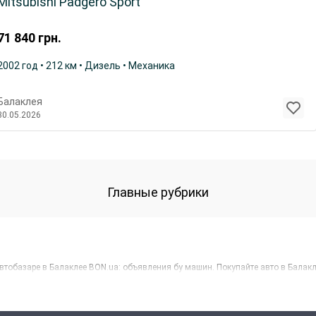
Mitsubishi Padgero Sport
71 840
грн.
2002 год • 212 км • Дизель • Механика
Балаклея
30.05.2026
Главные рубрики
обазаре в Балаклее BON.ua: объявления бу машин. Покупайте авто в Балакле