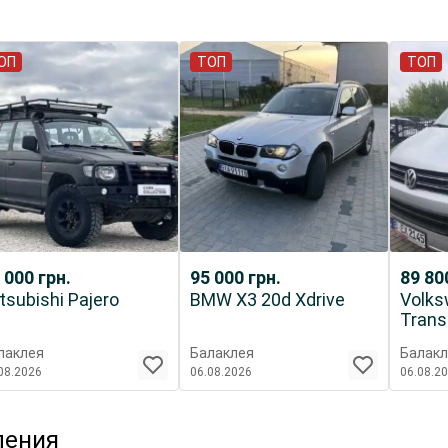
ОП
ТОП
ТОП
 000
грн.
95 000
грн.
89 8
tsubishi Pajero
BMW X3 20d Xdrive
Volk
Trans
лаклея
Балаклея
Балакл
08.2026
06.08.2026
06.08.2
ления