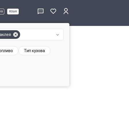
ва
язык
аклея
опливо
Тип кузова