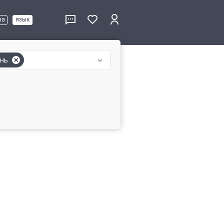
ва
язык
нь