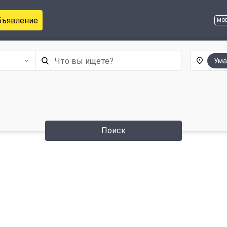
бъявление
мо
Ума
Поиск