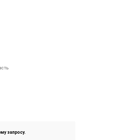
асть
му запросу.