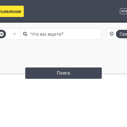
бъявление
мо
Оде
Поиск