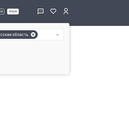
ва
язык
сская область