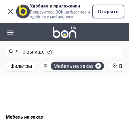
Удобнее в приложении
Открыть
Пользуйтесь BON.ua быстрее и
удобнее с мобильного
Фильтры
Мебель на заказ
Все
Мебель на заказ