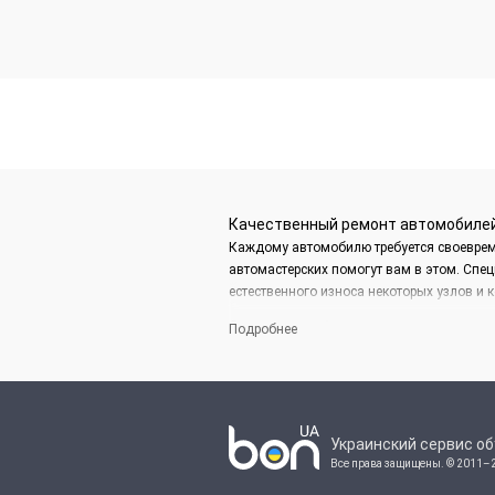
Качественный ремонт автомобиле
Каждому автомобилю требуется своеврем
автомастерских помогут вам в этом. Спец
естественного износа некоторых узлов и к
Сервисное обслуживание
Подробнее
Сервисное обслуживание после 10 тыс. к
недопущения серьезных поломок. Специал
сурового климата.
В случае выявленных проблем, професси
Украинский сервис о
диагностика автомобиля являются гарант
Все права защищены.
© 2011–
Что нужно знать