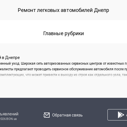
Ремонт легковых автомобилей Днепр
Главные рубрики
й в Днепре
енный уход. Широкая сеть авторизованных сервисных центров от известных 
иалисты предлагают проводить сервисное обслуживание автомобиля после проб
омплектующих, что может привести к выходу из строя как отдельного узла, та
м пробега даст возможность заменить масло и фильтры, а также провести про
исты автоцентра проведут диагностику ходовой части, что крайне необходим
оналы проведут комплексный ремонт автомобиля. Своевременное сервисное 
бъявлений
Обратная связь
ией отличного состояния вашего авто.
2026 BON.ua