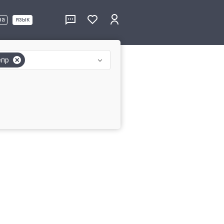
ва
язык
епр