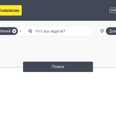
бъявление
мо
обилей
Дн
Поиск