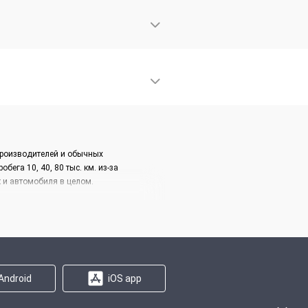
производителей и обычных
ега 10, 40, 80 тыс. км. из-за
к и автомобиля в целом.
филактический осмотр с целью
о в условиях некачественных дорог и
обслуживание техники и компьютерная
Android
iOS app