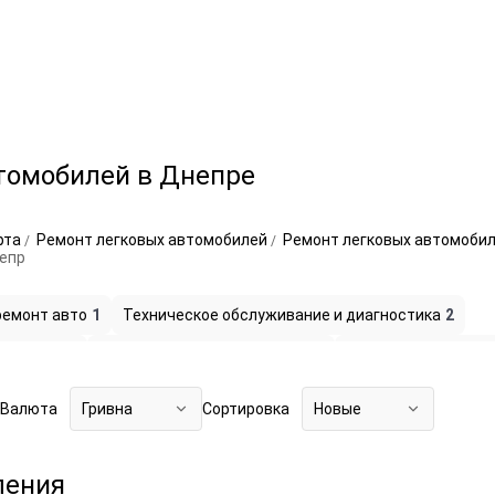
томобилей в Днепре
рта
Ремонт легковых автомобилей
Ремонт легковых автомобил
непр
ремонт авто
1
Техническое обслуживание и диагностика
2
ктроники
1
Кузовной ремонт и покраска
1
Ремонт и обслужив
Валюта
Гривна
Сортировка
Новые
ления