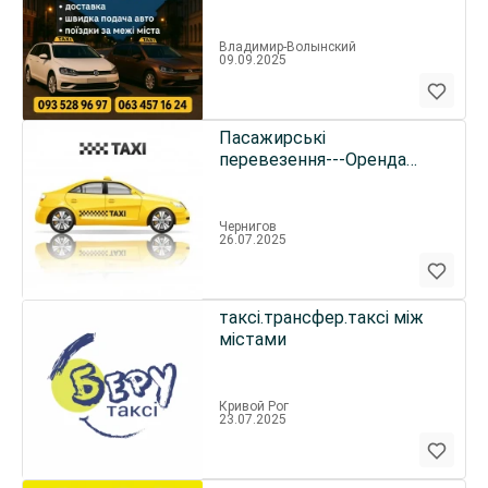
Володимир / твоє таксі
Володимир-Вол.
Владимир-Волынский
09.09.2025
Пасажирські
перевезення---Оренда
авто з водієм---Таксі---
Чернігів
Чернигов
26.07.2025
таксі.трансфер.таксі між
містами
Кривой Рог
23.07.2025