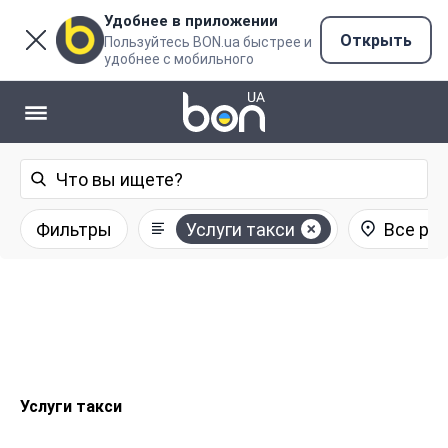
Удобнее в приложении
Открыть
Пользуйтесь BON.ua быстрее и
удобнее с мобильного
Фильтры
Услуги такси
Все ре
Услуги такси