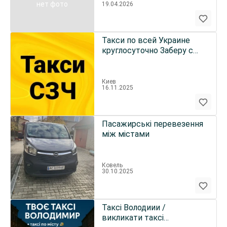
нет фото
19.04.2026
Такси по всей Украине
круглосуточно Заберу с
учебки или ВЧ без БП
Киев
16.11.2025
Пасажирські перевезення
між містами
Ковель
30.10.2025
Таксі Володиии /
викликати таксі