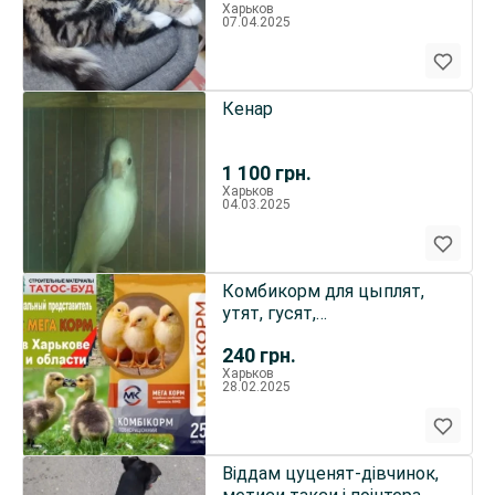
Харьков
07.04.2025
Кенар
1 100
грн.
Харьков
04.03.2025
Комбикорм для цыплят,
утят, гусят,
откармливание цыплят,
240
грн.
утят, гусят
Харьков
28.02.2025
Віддам цуценят-дівчинок,