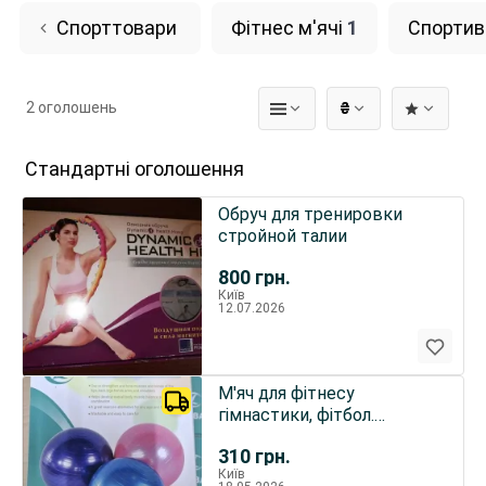
Спорттовари
Фітнес м'ячі
1
Спортивн
2 оголошень
₴
Стандартні оголошення
Обруч для тренировки
стройной талии
800
грн.
Київ
12.07.2026
М'яч для фітнесу
гімнастики, фітбол.
пілатес, йога.
310
грн.
Київ