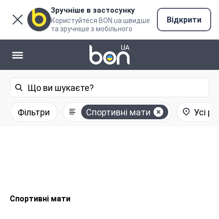
Зручніше в застосунку
Відкрити
Користуйтеся BON.ua швидше
та зручніше з мобільного
Фільтри
Спортивні мати
Усі ре
Спортивні мати