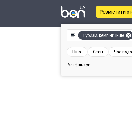
Розмістити о
Туризм, кемпінг, інше
Ціна
Стан
Час пода
Усі фільтри