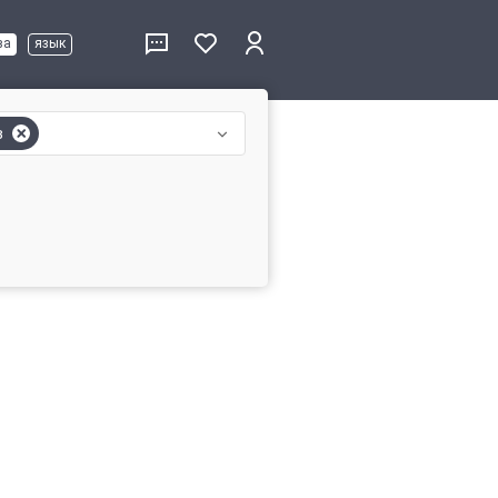
ва
язык
в