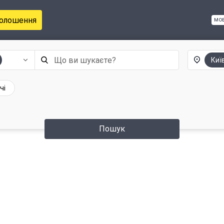
голошення
мо
Киї
чі
Пошук