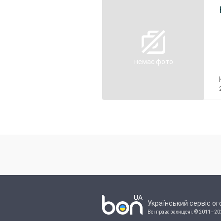
немає фото
Український сервіс о
Всі права захищені.
© 2011–20