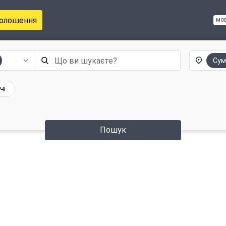
голошення
мо
Сум
чі
Пошук