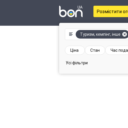
Розмістити о
Туризм, кемпінг, інше
Ціна
Стан
Час пода
Усі фільтри