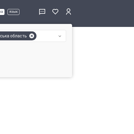
ва
язык
ська область