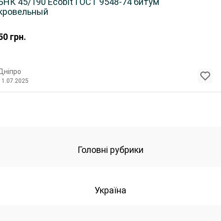
БНК 45/190 Ecobit ГОСТ 9548-74 битум
кровельный
50
грн.
Дніпро
11.07.2025
Головні рубрики
Україна