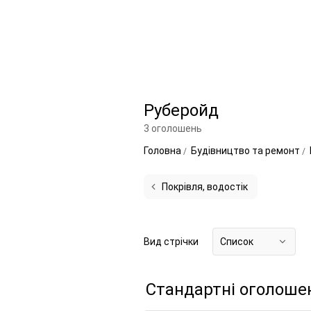
Руберойд
3 оголошень
Головна
Будівництво та ремонт
Покрівля, водостік
Вид стрічки
Список
Стандартні оголоше