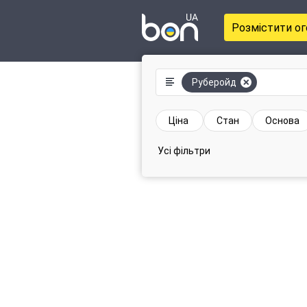
Розмістити о
Руберойд
Ціна
Стан
Основа
Усі фільтри