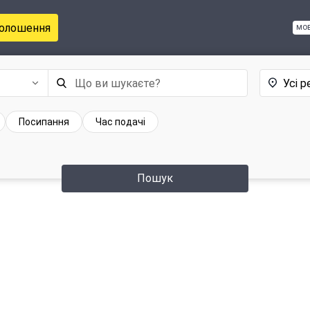
голошення
мо
Усі р
Посипання
Час подачі
Пошук