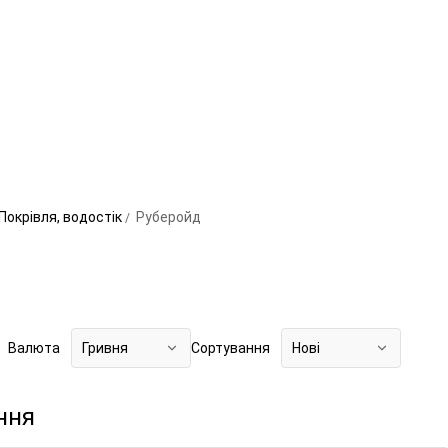
Покрівля, водостік
Руберойд
Валюта
Гривня
Сортування
Нові
ння