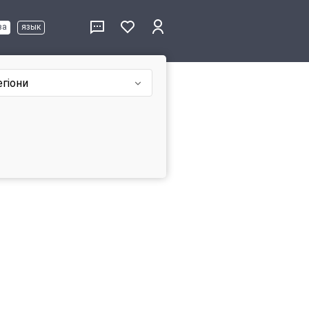
ва
язык
егіони