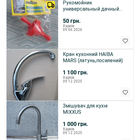
Рукомойник
универсальный дачный
пластиковый
50
грн.
Харків
09.06.2026
Кран кухонний HAIBA
MARS (латунь,посилений)
1 100
грн.
Харків
09.12.2025
Змішувач для кухні
MIXXUS
1 000
грн.
Харків
09.12.2025