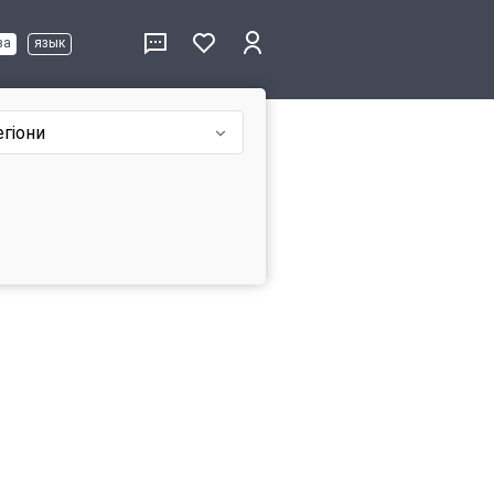
ва
язык
егіони