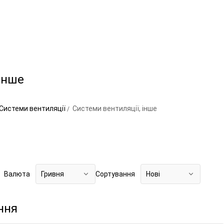
інше
Системи вентиляції
Системи вентиляції, інше
Валюта
Гривня
Сортування
Нові
ння