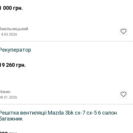
1 000
грн.
Хмельницький
14.03.2026
Рекуператор
19 260
грн.
Ніжин
08.01.2026
Решітка вентиляції Mazda 3bk cx-7 cx-5 6 салон
багажник