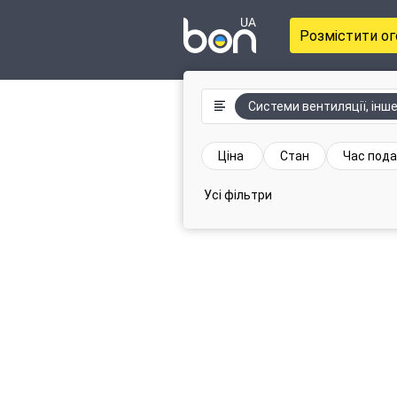
Розмістити о
Системи вентиляції, інш
Ціна
Стан
Час пода
Усі фільтри