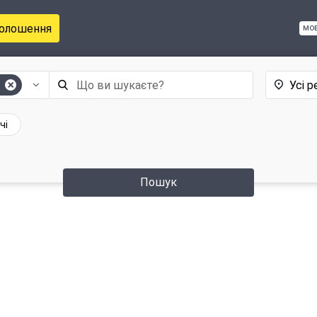
голошення
мо
Усі р
е
чі
Пошук