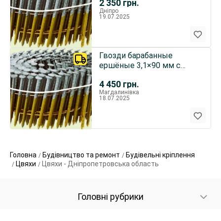
2 350
грн.
Дніпро
19.07.2025
Гвозди барабанные
ершёные 3,1×90 мм с
покрытием M-Fusion (15°)
4 450
грн.
2400шт
Магдалинівка
18.07.2025
Головна
Будівництво та ремонт
Будівельні кріплення
Цвяхи
Цвяхи - Дніпропетровська область
Головні рубрики