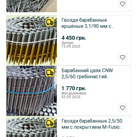
Гвозди барабанные
ершёные 3,1/90 мм с
покрытием M-Fusion (15)
4 450
грн.
2400шт
Дніпро
15.09.2025
Барабанний цвях CNW
2,5/60 гребінчастий
(єршоний) для
1 770
грн.
пиломатеріалів
Магдалинівка
03.09.2025
Гвозди барабанные 2,5/50
мм с покрытием M-Fusion
(угол 15)