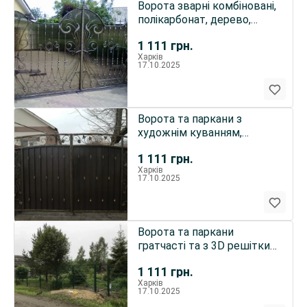
Ворота зварні комбіновані,
полікарбонат, дерево,
кування та ін.
1 111
грн.
Харків
17.10.2025
Ворота та паркани з
художнім куванням,
відкатні та розпашні.
1 111
грн.
Харків
17.10.2025
Ворота та паркани
гратчасті та з 3D решітки.
Відкатні та розпашні
1 111
грн.
Харків
17.10.2025