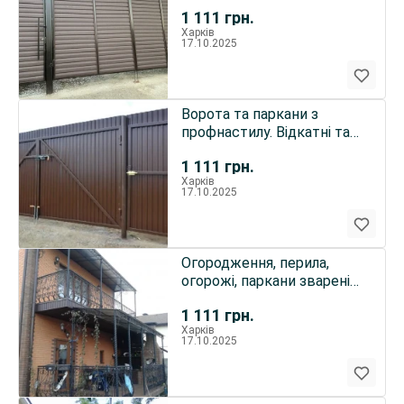
відкатні. Автомат і без
1 111
грн.
Харків
17.10.2025
Ворота та паркани з
профнастилу. Відкатні та
розпашні. Автомат та без
1 111
грн.
Харків
17.10.2025
Огородження, перила,
огорожі, паркани зварені
та ковані з металу.
1 111
грн.
Харків
17.10.2025