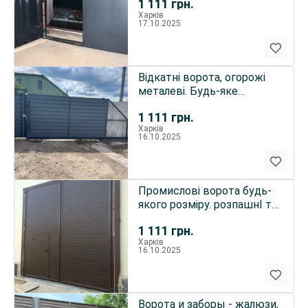
1 111
грн.
Харків
17.10.2025
Відкатні ворота, огорожі
металеві. Будь-яке
оздоблення. Автомат і ні
1 111
грн.
Харків
16.10.2025
Промислові ворота будь-
якого розміру. розпашнІ та
відкатні.
1 111
грн.
Харків
16.10.2025
Ворота и заборы - жалюзи,