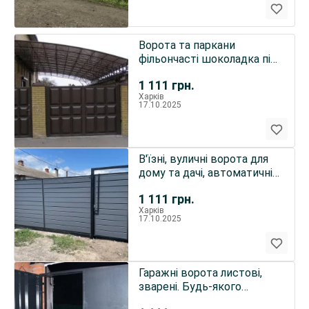
Ворота та паркани
фільончасті шоколадка під
ключ, розпашні та відкатні
1 111
грн.
Харків
17.10.2025
В'їзні, вуличні ворота для
дому та дачі, автоматичні
та звичайні.
1 111
грн.
Харків
17.10.2025
Гаражні ворота листові,
зварені. Будь-якого
розміру та виду. Під ключ.