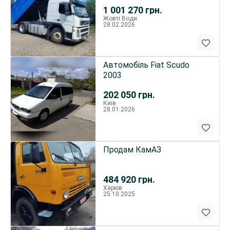
1 001 270
грн.
Жовті Води
28.02.2026
Автомобiль Fiat Scudo
2003
202 050
грн.
Київ
28.01.2026
Продам КамАЗ
484 920
грн.
Харків
25.10.2025