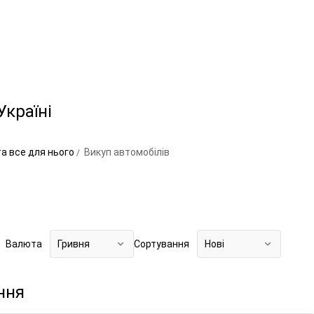
Україні
та все для нього
Викуп автомобілів
Валюта
Гривня
Сортування
Нові
ння