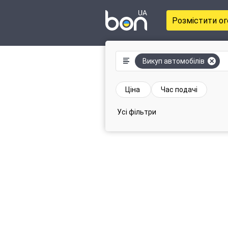
Розмістити о
Викуп автомобілів
Ціна
Час подачі
Усі фільтри