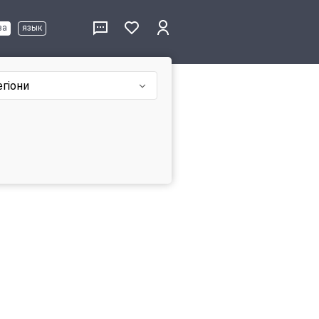
ва
язык
егіони