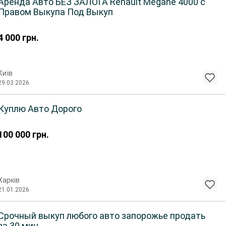
Аренда Авто БЕЗ ЗАЛОГА Renault Megane 4000 с
Правом Выкупа Под Выкуп
4 000
грн.
Київ
29.03.2026
Куплю Авто Дорого
100 000
грн.
Харків
21.01.2026
Срочный выкуп любого авто запорожье продать
за 30 мин