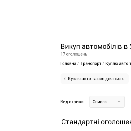
Викуп автомобілів в 
17 оголошень
Головна
Транспорт
Куплю авто 
Куплю авто та все для нього
Вид стрічки
Список
Стандартні оголоше