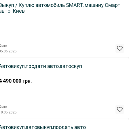
Выкуп / Куплю автомобиль SMART, машину Смарт
авто. Киев
Київ
05.06.2025
Автовикуп,продати авто,автоскуп
4 490 000
грн.
Київ
10.05.2025
Автовикуп,автовыкуп,продать авто