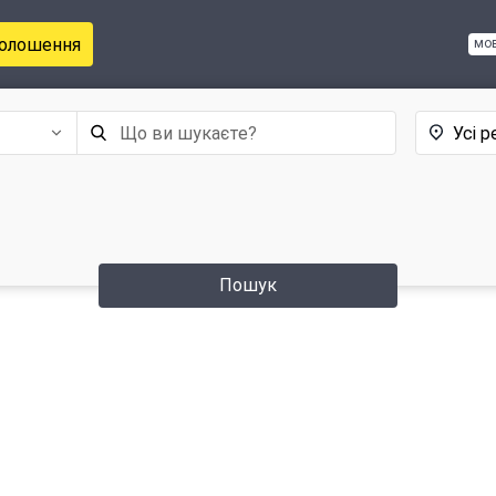
голошення
мо
Усі р
Пошук