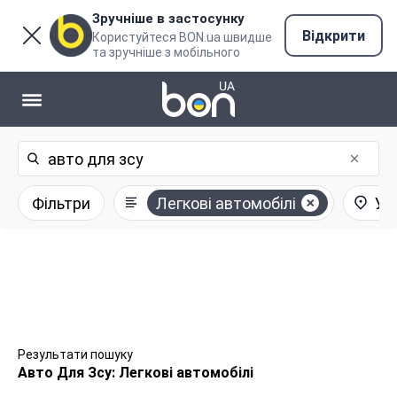
Зручніше в застосунку
Відкрити
Користуйтеся BON.ua швидше
та зручніше з мобільного
Фільтри
Легкові автомобілі
Усі
Результати пошуку
Авто Для Зсу: Легкові автомобілі