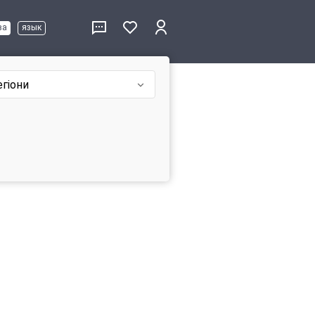
ва
язык
егіони