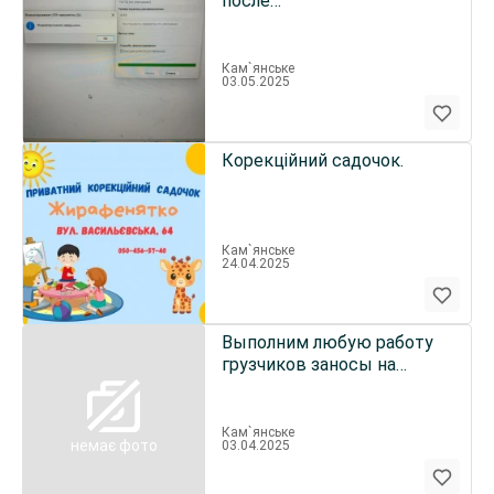
после
удаления,форматирования
носителя
Кам`янське
03.05.2025
Корекційний садочок.
Кам`янське
24.04.2025
Выполним любую работу
грузчиков заносы на
этажи уборка мусора .
Кам`янське
немає фото
03.04.2025