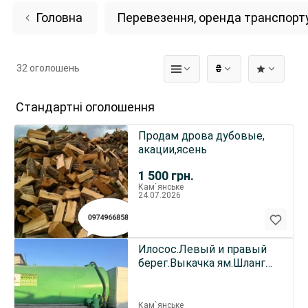
Головна
Перевезення, оренда транспорт
32 оголошень
₴
Стандартні оголошення
Продам дрова дубовые,
акации,ясень
1 500
грн.
Кам`янське
24.07.2026
Илосос.Левый и правый
берег.Выкачка ям.Шланг
100 м.
Кам`янське