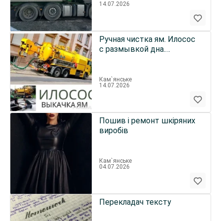
14.07.2026
Ручная чистка ям. Илосос
с размывкой дна.
Ассенизатор
Кам`янське
14.07.2026
Пошив і ремонт шкіряних
виробів
Кам`янське
04.07.2026
Перекладач тексту