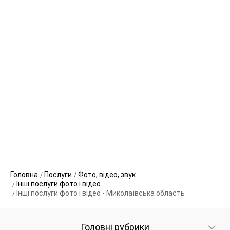
Головна
Послуги
Фото, відео, звук
Інші послуги фото і відео
Інші послуги фото і відео - Миколаївська область
Головні рубрики