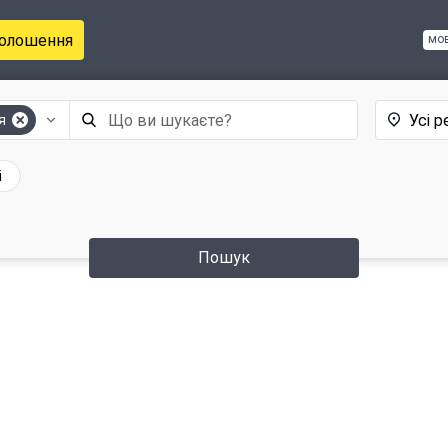
голошення
мо
Усі р
я
і
Пошук