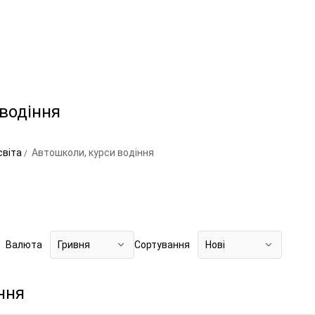
водіння
освіта
Автошколи, курси водіння
Валюта
Гривня
Сортування
Нові
ння