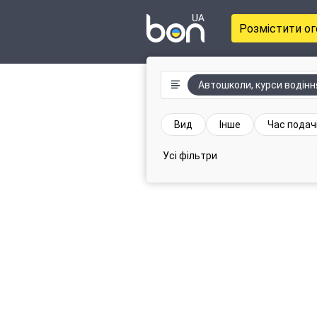
Розмістити о
Автошколи, курси водінн
Вид
Інше
Час подач
Усі фільтри