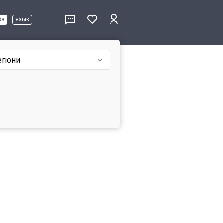
ва
язык
егіони