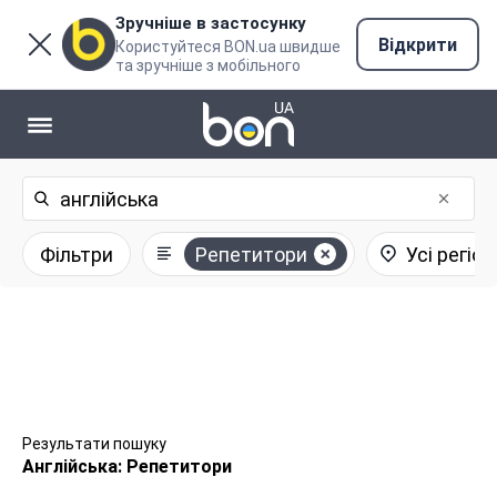
Зручніше в застосунку
Відкрити
Користуйтеся BON.ua швидше
та зручніше з мобільного
Фільтри
Репетитори
Усі регіон
Результати пошуку
Англійська: Репетитори