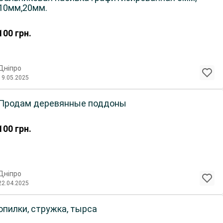
10мм,20мм.
100
грн.
Дніпро
19.05.2025
Продам деревянные поддоны
100
грн.
Дніпро
22.04.2025
опилки, стружка, тырса