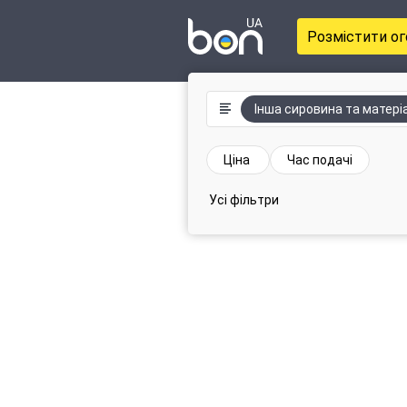
Розмістити о
Інша сировина та матері
Ціна
Час подачі
Усі фільтри