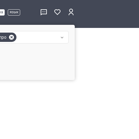
ва
язык
про