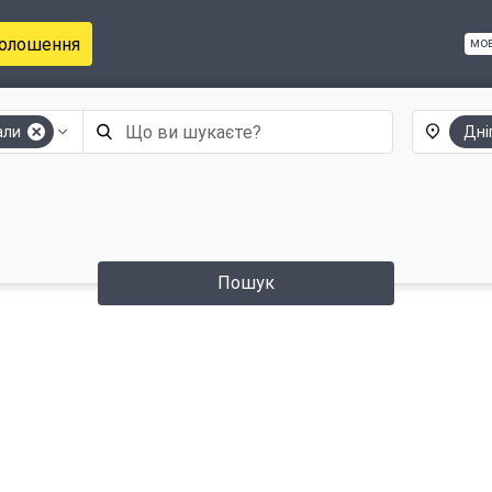
голошення
мо
али
Дні
Пошук