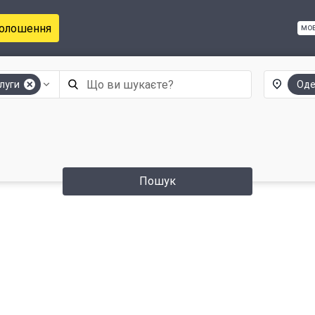
голошення
мо
луги
Од
Пошук