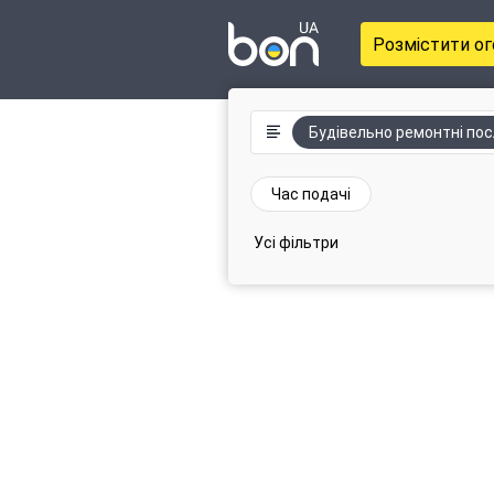
Розмістити о
Будівельно ремонтні пос
Час подачі
Усі фільтри