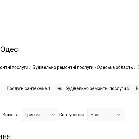
 Одесі
онтні послуги
Будівельно ремонтні послуги - Одеська область
3
Послуги сантехніка
1
Інші будівельно ремонтні послуги
5
Б
новка і ремонт дверей
1
Ремонт балконів, лоджій
4
Валюта
Гривня
Сортування
Нові
ння