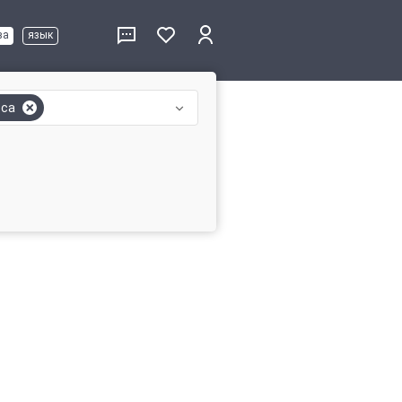
ва
язык
еса