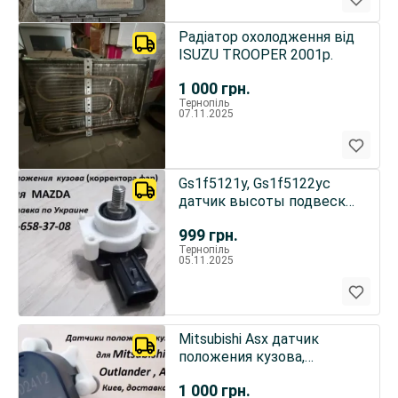
Радіатор охолодження від
ISUZU TROOPER 2001р.
1 000
грн.
Тернопіль
07.11.2025
Gs1f5121y, Gs1f5122yc
датчик высоты подвески
(корректора фар)
999
грн.
Тернопіль
05.11.2025
Mitsubishi Asx датчик
положения кузова,
корректора фар
1 000
грн.