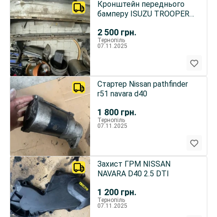
Кронштейн переднього
бамперу ISUZU TROOPER
2001р.
2 500
грн.
Тернопіль
07.11.2025
Стартер Nissan pathfinder
r51 navara d40
1 800
грн.
Тернопіль
07.11.2025
Захист ГРМ NISSAN
NAVARA D40 2.5 DTI
1 200
грн.
Тернопіль
07.11.2025