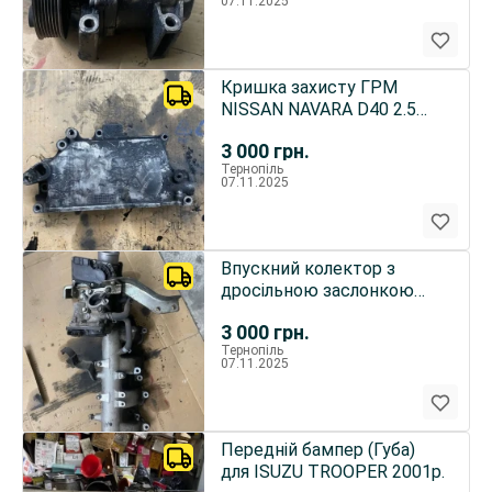
07.11.2025
Кришка захисту ГРМ
NISSAN NAVARA D40 2.5
DTI
3 000
грн.
Тернопіль
07.11.2025
Впускний колектор з
дросільною заслонкою
NISSAN NAVARA D40 2.5
3 000
грн.
DCI
Тернопіль
07.11.2025
Передній бампер (Губа)
для ISUZU TROOPER 2001р.