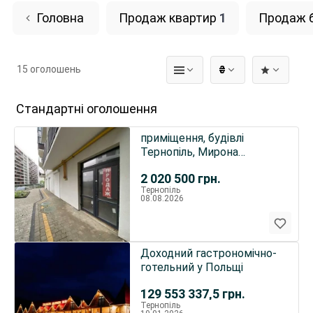
Головна
Продаж квартир
1
Продаж б
15 оголошень
₴
Стандартні оголошення
приміщення, будівлі
Тернопіль, Мирона
Тарнавського 7Б
2 020 500
грн.
Тернопіль
08.08.2026
Доходний гастрономічно-
готельний у Польщі
129 553 337,5
грн.
Тернопіль