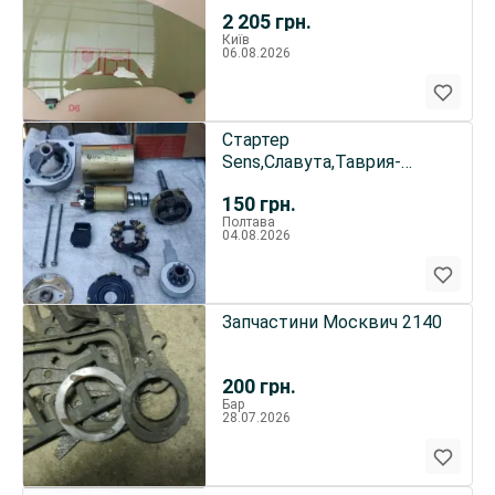
2 205
грн.
Київ
06.08.2026
Стартер
Sens,Славута,Таврия-
АТЭК ( редукторный ) на
150
грн.
запчасти
Полтава
04.08.2026
Запчастини Москвич 2140
200
грн.
Бар
28.07.2026