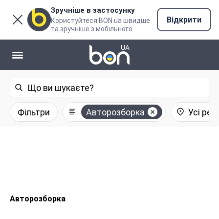
Зручніше в застосунку
Відкрити
Користуйтеся BON.ua швидше
та зручніше з мобільного
Фільтри
Авторозборка
Усі рег
Авторозборка