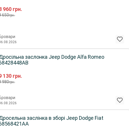
8 960
грн.
9 650
грн.
Бровари
06.08.2026
Дросільна заслонка Jeep Dodge Alfa Romeo
68428448AB
9 130
грн.
9 980
грн.
Бровари
06.08.2026
росельна заслінка в зборі Jeep Dodge Fiat
68568421AA