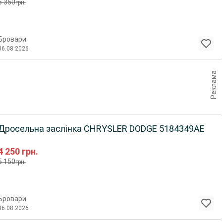
6 350
грн.
Бровари
06.08.2026
Реклама
Дросельна заслінка CHRYSLER DODGE 5184349AE
4 250
грн.
5 150
грн.
Бровари
06.08.2026