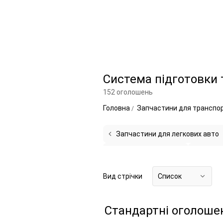
Система підготовки 
152 оголошень
Головна
Запчастини для транспо
Запчастини для легкових авто
Дросельні заслінки
17
Патрубки
Патрубки впускного колектора
3
Вид стрічки
Список
Стандартні оголоше