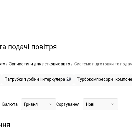
та подачі повітря
рту
Запчастини для легкових авто
Система підготовки та подач
Патрубки турбіни і інтеркулера
29
Турбокомпресори і компон
 корпуса повітряного фільтра
24
Інтеркулери
6
Впускні колек
Валюта
Гривня
Сортування
Нові
ння