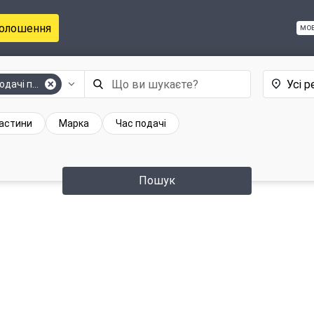
голошення
мо
Усі р
одачі повітря
частини
Марка
Час подачі
Пошук