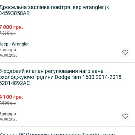
Дросельна заслінка повітря jeep wrangler jk
04593858AB
7 000
грн.
7 360
грн.
Jeep • Wrangler
Бровари
06.08.2026
3-ходовий клапан регулювання нагрівача
охолоджуючої рідини Dodge ram 1500 2014-2018
52014892AC
4 100
грн.
4 500
грн.
Бровари
Dodge
06.08.2026
Клапан PCV випускного клапана Toyota Lexus