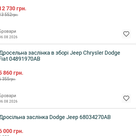
12 730
грн.
13 552
грн.
Бровари
06.08.2026
Дросельна заслінка в зборі Jeep Chrysler Dodge
Fiat 04891970AB
5 860
грн.
6 355
грн.
Бровари
06.08.2026
Дросільна заслінка Dodge Jeep 68034270AB
6 000
грн.