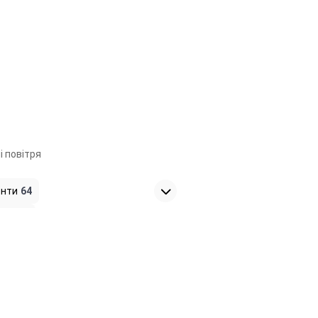
і повітря
енти
64
тори
9