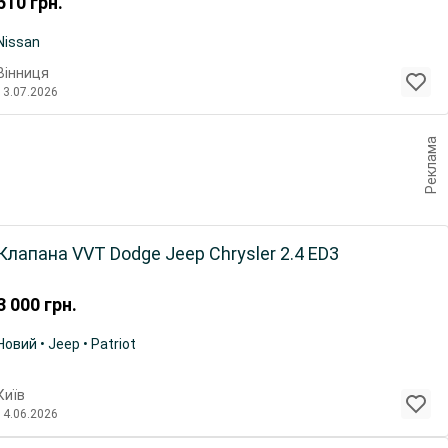
510
грн.
Nissan
Вінниця
13.07.2026
Реклама
Клапана VVT Dodge Jeep Chrysler 2.4 ED3
3 000
грн.
Новий • Jeep • Patriot
Київ
14.06.2026