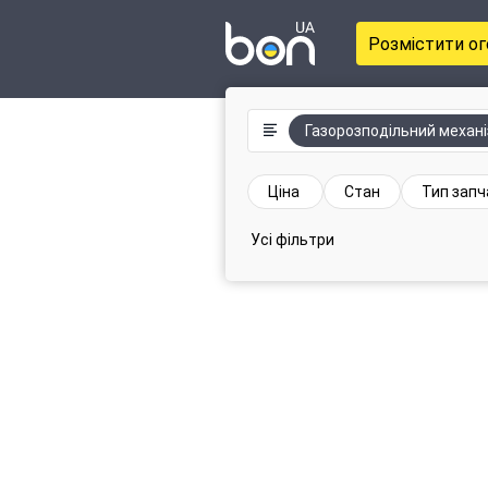
Розмістити о
Газорозподільний механ
Ціна
Стан
Тип зап
Усі фільтри