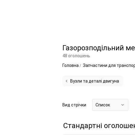
Газорозподільний ме
48 оголошень
Головна
Запчастини для транспо
Вузли та деталі двигуна
Вид стрічки
Список
Стандартні оголоше