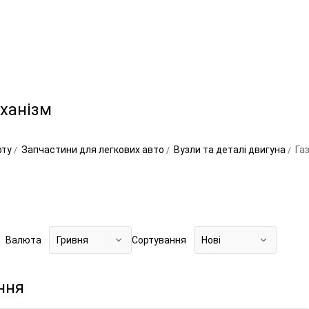
ханізм
рту
Запчастини для легкових авто
Вузли та деталі двигуна
Га
Валюта
Гривня
Сортування
Нові
ння