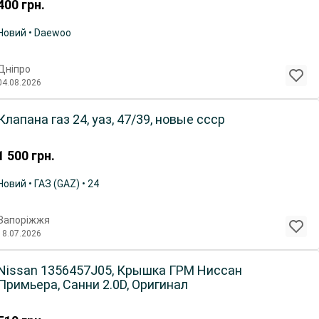
400
грн.
Новий • Daewoo
Дніпро
04.08.2026
Клапана газ 24, уаз, 47/39, новые ссср
1 500
грн.
Новий • ГАЗ (GAZ) • 24
Запоріжжя
18.07.2026
Nissan 1356457J05, Крышка ГРМ Ниссан
Примьера, Санни 2.0D, Оригинал