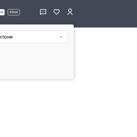
ва
язык
егіони