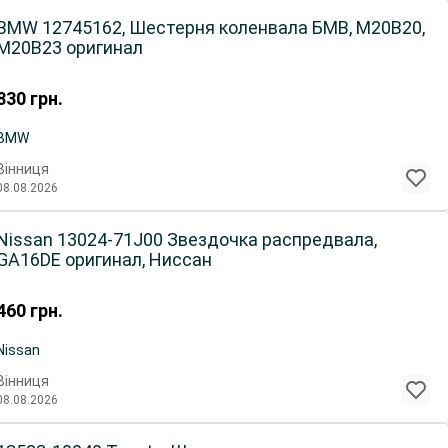
BMW 12745162, Шестерня коленвала БМВ, M20B20,
M20B23 оригинал
830
грн.
BMW
Вінниця
08.08.2026
Nissan 13024-71J00 Звездочка распредвала,
GA16DE оригинал, Ниссан
460
грн.
Nissan
Вінниця
08.08.2026