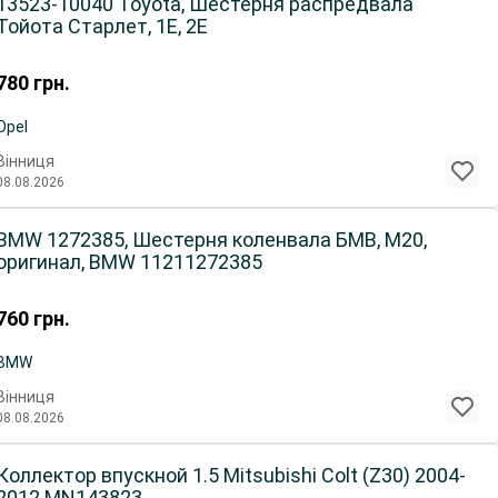
13523-10040 Toyota, Шестерня распредвала
Тойота Старлет, 1E, 2E
780
грн.
Opel
Вінниця
08.08.2026
BMW 1272385, Шестерня коленвала БМВ, M20,
оригинал, BMW 11211272385
760
грн.
BMW
Вінниця
08.08.2026
Коллектор впускной 1.5 Mitsubishi Colt (Z30) 2004-
2012 MN143823