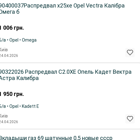
90400037Распредвал x25xe Opel Vectra Калібра
Омега б
1 006
грн.
Б/в • Opel • Omega
Київ
24.04.2026
90322026 Распредвал C2.0XE Опель Кадет Вектра
Астра Калибра
1 950
грн.
Б/в • Opel • Kadett E
Київ
24.04.2026
Вкладыши газ 69 шатунные 0,5 новые ссср