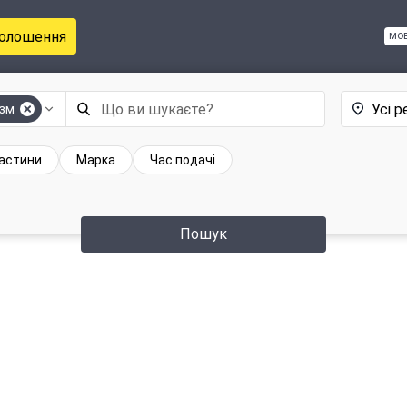
голошення
мо
Усі р
ізм
частини
Марка
Час подачі
Пошук