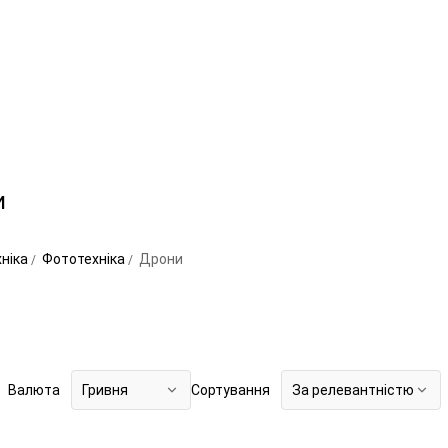
и
хніка
Фототехніка
Дрони
Валюта
Гривня
Сортування
За релевантністю