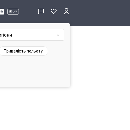
ва
язык
егіони
Тривалість польоту