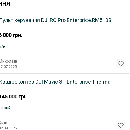
ння
Пульт керування DJI RC Pro Enterprice.RM510B
6 000
грн.
Б/в
Миколаїв
12.07.2025
Квадрокоптер DJI Mavic 3T Enterprise Thermal
145 000
грн.
Новий
Київ
02.04.2025