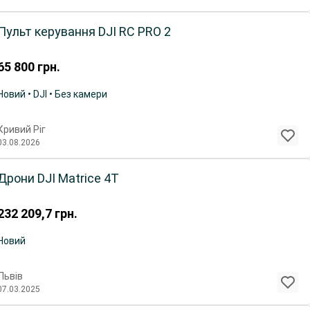
Пульт керування DJI RC PRO 2
65 800
грн.
Новий • DJI • Без камери
Кривий Ріг
03.08.2026
Дрони DJI Matrice 4T
232 209,7
грн.
Новий
Львів
07.03.2025