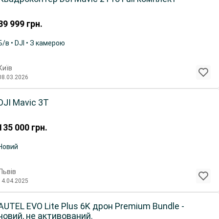
39 999
грн.
Б/в • DJI • З камерою
Київ
08.03.2026
DJI Mavic 3T
135 000
грн.
Новий
Львів
14.04.2025
AUTEL EVO Lite Plus 6K дрон Premium Bundle -
новий, не активований.