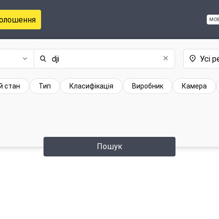
голошення
мо
Усі р
й стан
Тип
Класифікація
Виробник
Камера
Пошук