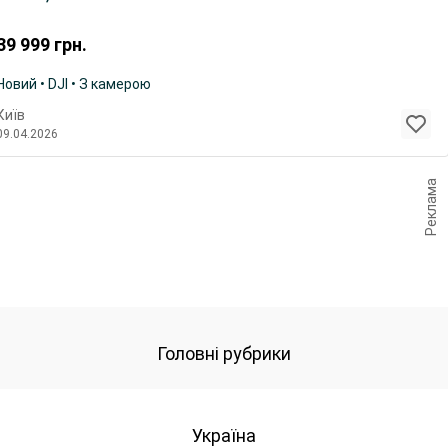
39 999
грн.
Новий • DJI • З камерою
Київ
09.04.2026
Реклама
Головні рубрики
Україна