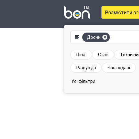
Розмістити о
Дрони
Ціна
Стан
Технічни
Радіус дії
Час подачі
Усі фільтри