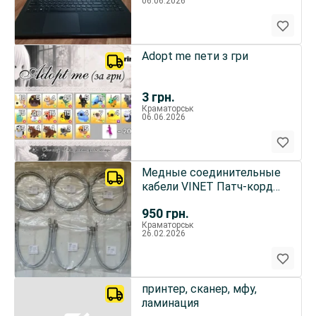
06.06.2026
Adopt me пети з гри
3
грн.
Краматорськ
06.06.2026
Медные соединительные
кабели VINET Патч-корд
FTP кат.6A 0,5 и 2 м LSZH
950
грн.
Краматорськ
26.02.2026
принтер, сканер, мфу,
ламинация