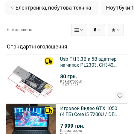
Електроніка, побутова техніка
Ноутбуки
6 оголошень
₴
Стандартні оголошення
Usb Ttl 3,3В и 5В адаптер
на чипах PL2303, CH340,
CP2102
80
грн.
Краматорськ
12.07.2026
Игровой Видео GTX 1050
(4 ГБ) Core i5 7200U / DELL
15
7 999
грн.
Краматорськ