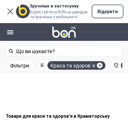
Зручніше в застосунку
Відкрити
Користуйтеся BON.ua швидше
та зручніше з мобільного
Фільтри
Краса та здоров`я
К
Товари для краси та здоров'я в Краматорську