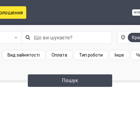
голошення
мо
Кра
Вид зайнятості
Оплата
Тип роботи
Інше
Ч
Пошук