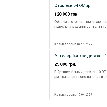
Стрілець 54 ОМБр
120 000
грн.
Обов’язки стрільця включають в
підрозділу, ведення вогню, підтр
також відповідає за виконання 
безпеки, а також за підтримання
18–25 Стань воїном ЗСУ — захист
Краматорськ
09.10.2025
отримаєш? 1 млн грн за контрак
Призначення у бойові частини По
Артилерійський дивізіон
місяців) Право виїзду за кордон 
12 місяців Програма єОселя під
25 000
грн.
поточноми плюхами) Вимога: учас
сукупністю). ++ Хто може: громад
В Артилерійський дивізіон 10 ОГ
Долучайся: Звертайся до рекрут
різні вакансії та спеціальності 
телефонуй: Все розкажу, все поя
гривень, плюс премія 30-150 тис
Краматорськ
17.04.2025