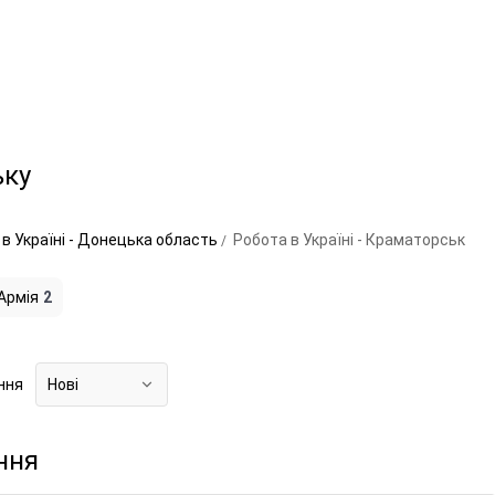
ьку
в Україні - Донецька область
Робота в Україні - Краматорськ
 Армія
2
ння
Нові
ння