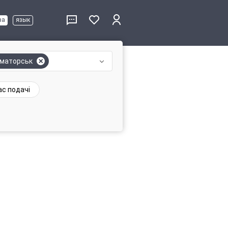
ва
язык
маторськ
ас подачі