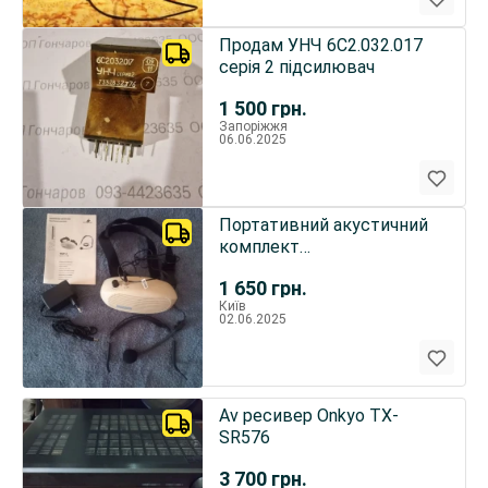
Продам УНЧ 6С2.032.017
серія 2 підсилювач
1 500
грн.
Запоріжжя
06.06.2025
Портативний акустичний
комплект
звукопідсилення Monacor
1 650
грн.
WAP-3
Київ
02.06.2025
Av ресивер Onkyo TX-
SR576
3 700
грн.