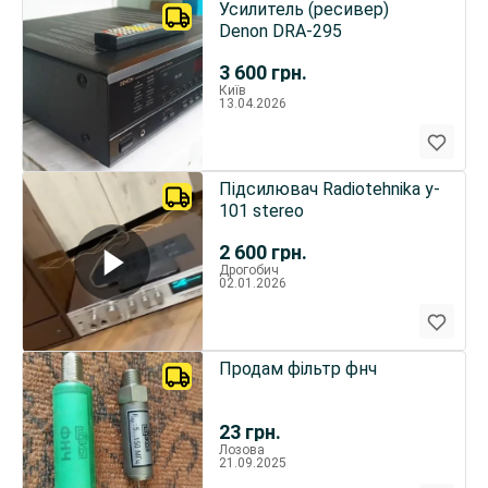
Усилитель (ресивер)
Denon DRA-295
3 600
грн.
Київ
13.04.2026
Підсилювач Radiotehnika y-
101 stereo
2 600
грн.
Дрогобич
02.01.2026
Продам фільтр фнч
23
грн.
Лозова
21.09.2025