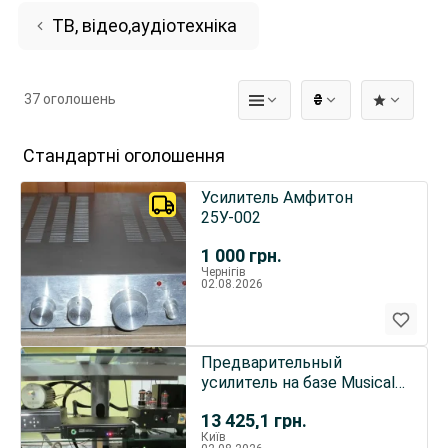
ТВ, відео,аудіотехніка
37 оголошень
₴
Стандартні оголошення
Усилитель Амфитон
25У-002
1 000
грн.
Чернігів
02.08.2026
Предварительный
усилитель на базе Musical
Fidelity X10-D .
13 425,1
грн.
Київ