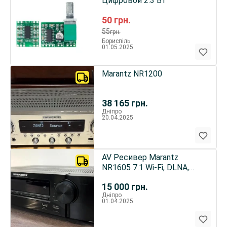
Цифровой 2.3 Вт
50
грн.
55
грн.
Бориспіль
01.05.2025
Marantz NR1200
38 165
грн.
Дніпро
20.04.2025
AV Ресивер Marantz
NR1605 7.1 Wi-Fi, DLNA,
Bluetooth, AirPlay, Spotify
15 000
грн.
Дніпро
01.04.2025