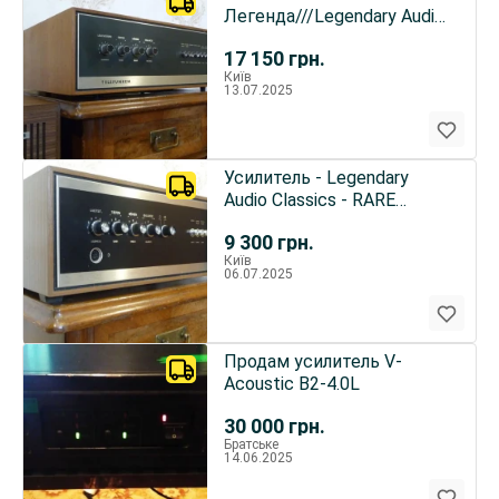
Легенда///Legendary Audio
Classics (TELEFUNKEN
17 150
грн.
modell V-101)
Київ
13.07.2025
Усилитель - Legendary
Audio Classics - RARE
(TELEFUNKEN modell V-
9 300
грн.
201A)
Київ
06.07.2025
Продам усилитель V-
Acoustic B2-4.0L
30 000
грн.
Братське
14.06.2025