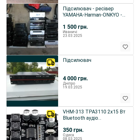
Підсилювач - ресівер
YAMAHA-Harman-ONKYO -
DENON, TECHNICS -
1 500
грн.
РОЗПРОДАЖ
Иваничі
23.03.2025
Підсилювач
4 000
грн.
Дніпро
19.03.2025
VHM-313 TPA3110 2x15 Вт
Bluetooth аудіо
підсилювач потужності
350
грн.
Одеса
08.03.2025