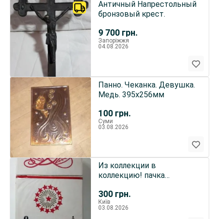
Античный Напрестольный
бронзовый крест.
9 700
грн.
Запоріжжя
04.08.2026
Панно. Чеканка. Девушка.
Медь. 395х256мм
100
грн.
Суми
03.08.2026
Из коллекции в
коллекцию! пачка
"Столичные" из ссср. ктф.
300
грн.
в идеале!
Київ
03.08.2026