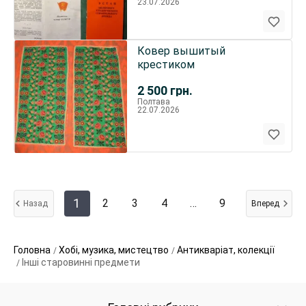
23.07.2026
Ковер вышитый
крестиком
2 500
грн.
Полтава
22.07.2026
1
2
3
4
…
9
Назад
Вперед
Головна
Хобі, музика, мистецтво
Антикваріат, колекції
Інші старовинні предмети