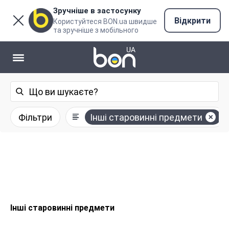
Зручніше в застосунку
Відкрити
Користуйтеся BON.ua швидше
та зручніше з мобільного
Фільтри
Інші старовинні предмети
Інші старовинні предмети