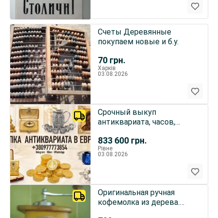
Счеты Деревянные
покупаем новые и б.у.
70
грн.
Харків
03.08.2026
Срочный выкуп
антиквариата, часов,
золотых монет и золота в
833 600
грн.
Польше. Скупка золотых
Рівне
монет в Варшаве
03.08.2026
Оригинальная ручная
кофемолка из дерева.
Ручка - нержавейка.