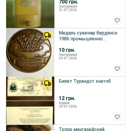
700
грн.
Ретро
Запоріжжя
31.07.2026
Медаль сувенир бердянск
1986 промышленно
сельскохозяйственная
10
грн.
выставка
Запоріжжя
29.07.2026
Билет Турандот хнатоб
12
грн.
Харків
29.07.2026
Топор мангазейский.