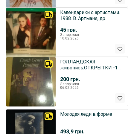
Календарики с артистами.
1988. В. Артмане, др.
45
грн.
Запоріжжя
10.02.2026
ГОЛЛАНДСКАЯ
живопись.ОТКРЫТКИ -16
шт.
200
грн.
1988.Ленинград.Размер
Запоріжжя
21х14 см
06.02.2026
Молодая леди в форме
493,9
грн.