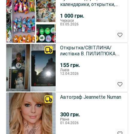
календарики, открытки,
тамогочи, электронные
1 000
грн.
игры
Черкаси
03.05.2026
Открытка/СВІТЛИНА/
листівка В. ПИЛИП'ЮКА.
Світло й Тінь. 1992. НОВА.
155
грн.
Львів
12.04.2026
Автограф Jeannette Numan
300
грн.
Рівне
01.04.2026