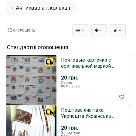
Антикваріат, колекції
52 оголошень
₴
Стандартні оголошення
Почтовые карточки с
оригинальной маркой
спецгашение ссср
20
грн.
Харків
08.08.2026
Поштова листівка
Укрпошта Українська
вишивка код нації.
20
грн.
Харківська об.
Запоріжжя