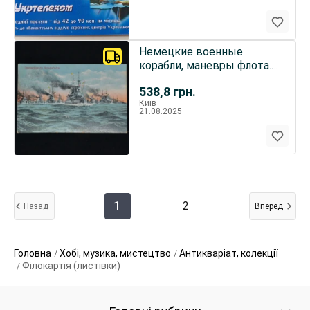
Немецкие военные
корабли, маневры флота.
Почтовая открытка.
538,8
грн.
Київ
21.08.2025
1
2
Назад
Вперед
Головна
Хобі, музика, мистецтво
Антикваріат, колекції
Філокартія (листівки)