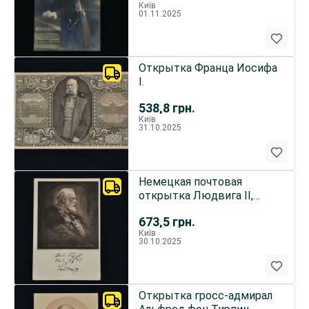
Київ
01.11.2025
Открытка Франца Иосифа
I.
538,8
грн.
Київ
31.10.2025
Немецкая почтовая
открытка Людвига II,
короля V Баварии
673,5
грн.
Київ
30.10.2025
Открытка гросс-адмирал