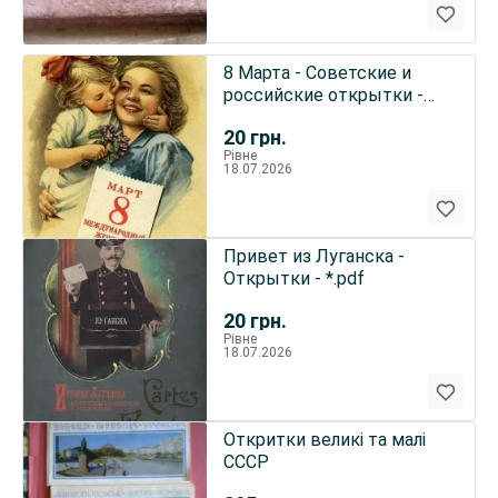
8 Марта - Советские и
российские открытки -
*.jpg
20
грн.
Рівне
18.07.2026
Привет из Луганска -
Открытки - *.pdf
20
грн.
Рівне
18.07.2026
Откритки великі та малі
СССР