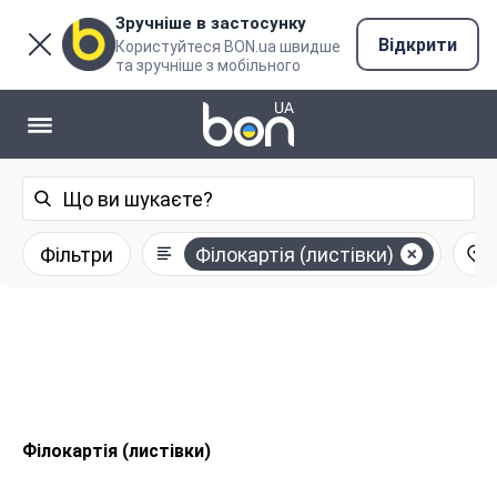
Зручніше в застосунку
Відкрити
Користуйтеся BON.ua швидше
та зручніше з мобільного
Фільтри
Філокартія (листівки)
Філокартія (листівки)