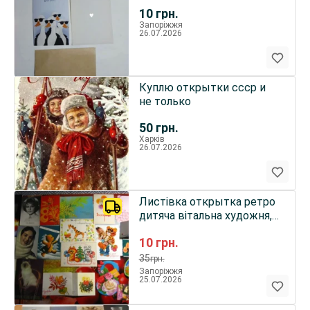
набір в колекцію
10
грн.
Запоріжжя
26.07.2026
Куплю открытки ссср и
не только
50
грн.
Харків
26.07.2026
Листівка открытка ретро
дитяча вітальна художня,
29 штук набор
10
грн.
35
грн.
Запоріжжя
25.07.2026