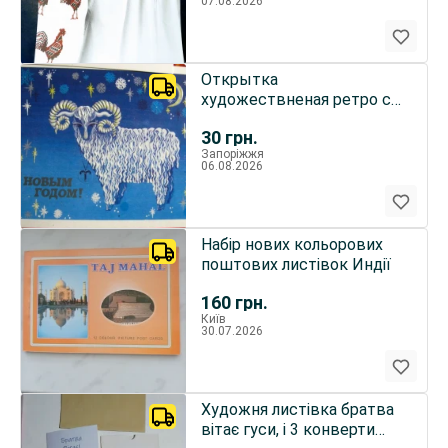
07.08.2026
Открытка
художествненая ретро с
новым годом 3 шт баран
30
грн.
бурундук заяц
Запоріжжя
06.08.2026
Набір нових кольорових
поштових листівок Индії
160
грн.
Київ
30.07.2026
Художня листівка братва
вітає гуси, і 3 конверти