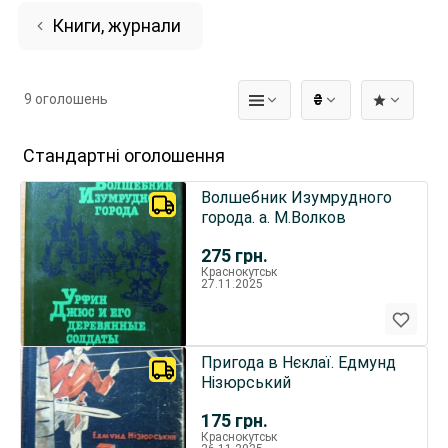
Книги, журнали
9 оголошень
₴
Стандартні оголошення
Волшебник Изумрудного
города. а. М.Волков
275
грн.
Краснокутськ
27.11.2025
Пригода в Нєклаї. Едмунд
Нізюрський
175
грн.
Краснокутськ