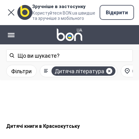
Зручніше в застосунку
Відкрити
Користуйтеся BON.ua швидше
та зручніше з мобільного
Фільтри
Дитяча література
К
Дитячі книги в Краснокутську