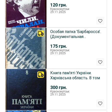
120
грн.
Краснокутськ
29.11.2025
Особая папка 'Барбаросса'.
(Документальная
повесть). а. Безыменский
175
грн.
Краснокутськ
29.11.2025
Книга пам'яті України.
Харківська область. 8 том
300
грн.
Краснокутськ
29.11.2025