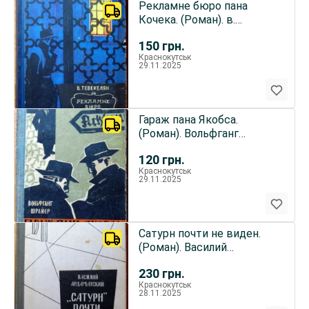
Рекламне бюро пана
Кочека. (Роман). в.
Тевекелян
150
грн.
Краснокутськ
29.11.2025
Гараж пана Якобса.
(Роман). Вольфганг
Шрайєр
120
грн.
Краснокутськ
29.11.2025
Сатурн почти не виден.
(Роман). Василий
Ардаматский
230
грн.
Краснокутськ
28.11.2025