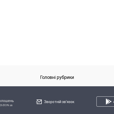
Головні рубрики
голошень
Зворотній зв'язок
26 BON.ua