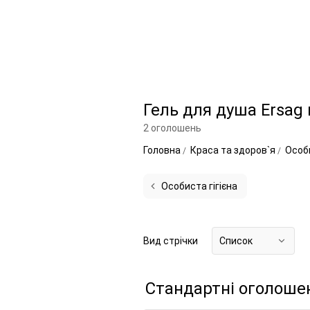
Гель для душа Ersag 
2 оголошень
Головна
Краса та здоров`я
Особи
Особиста гігієна
Вид стрічки
Список
Стандартні оголоше