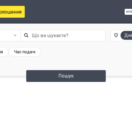
голошення
мо
Дні
ія
Час подачі
Пошук