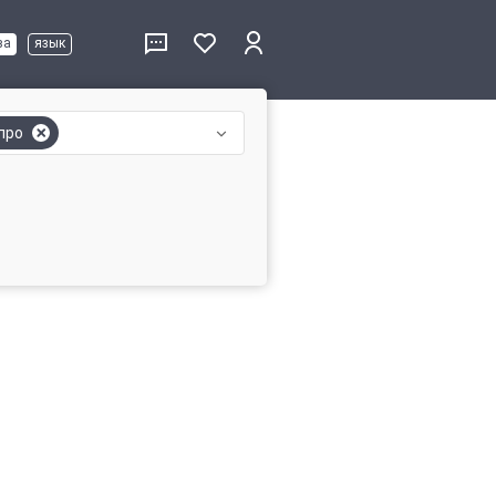
ва
язык
про